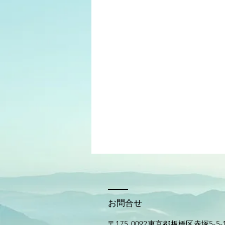
​お問合せ
〒175₋0092東京都板橋区赤塚5-5-